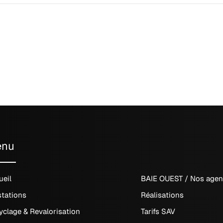
enu
ueil
BAIE OUEST / Nos age
stations
Réalisations
yclage & Revalorisation
Tarifs SAV