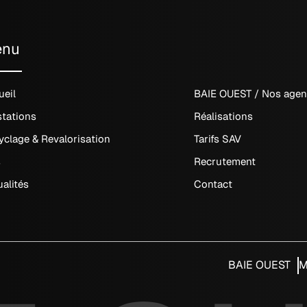
enu
ueil
BAIE OUEST / Nos age
stations
Réalisations
yclage & Revalorisation
Tarifs SAV
s
Recrutement
alités
Contact
BAIE OUEST
M